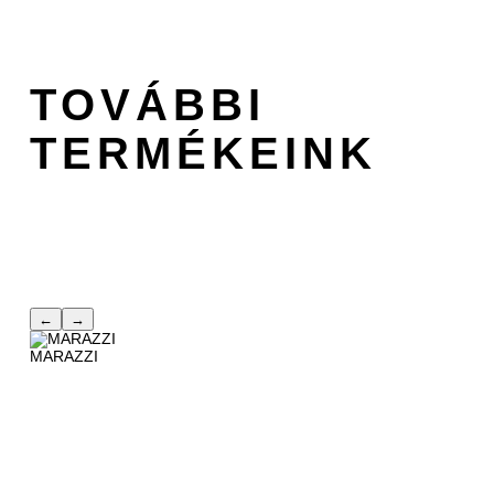
TOVÁBBI
TERMÉKEINK
←
→
MARAZZI
DE