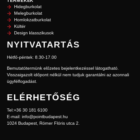
TERMÉKEK
Hidegburkolat
Melegburkolat
Homlokzatburkolat
Kültér
Design klasszikusok
NYITVATARTÁS
Hétfő-péntek: 8.30-17.00
Bemutatótermünk előzetes bejelentkezéssel l
átogatható.
Visszaigazolt időpont nélkül nem
tudjuk garantálni az azonnali
ügyfélfogadást.
ELÉRHETŐSÉG
Tel:+36 30 181 6100
E-mail: info@pointbudapest.hu
1024 Budapest, Rómer Flóris utca 2.