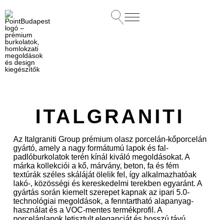
ITALGRANITI
Az Italgraniti Group prémium olasz porcelán-kőporcelán
gyártó, amely a nagy formátumú lapok és fal-
padlóburkolatok terén kínál kiváló megoldásokat. A
márka kollekciói a kő, márvány, beton, fa és fém
textúrák széles skáláját ölelik fel, így alkalmazhatóak
lakó-, közösségi és kereskedelmi terekben egyaránt. A
gyártás során kiemelt szerepet kapnak az ipari 5.0-
technológiai megoldások, a fenntartható alapanyag-
használat és a VOC-mentes termékprofil. A
porcelánlapok letisztult eleganciát és hosszú távú