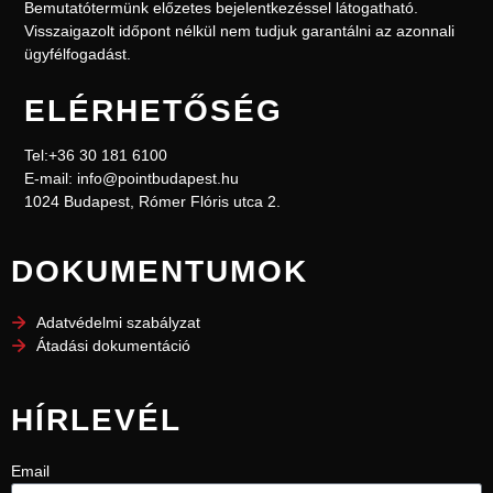
Bemutatótermünk előzetes bejelentkezéssel l
átogatható.
Visszaigazolt időpont nélkül nem
tudjuk garantálni az azonnali
ügyfélfogadást.
ELÉRHETŐSÉG
Tel:+36 30 181 6100
E-mail: info@pointbudapest.hu
1024 Budapest, Rómer Flóris utca 2.
DOKUMENTUMOK
Adatvédelmi szabályzat
Átadási dokumentáció
HÍRLEVÉL
Email