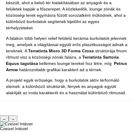
készült, ahol a belső tér kialakításában az anyagok és a
felületek kapják a főszerepet. A közlekedők, lounge zónák és
közösségi terek egymásra fűzött sorozatként működnek, ahol a
különböző burkolatok segítenek kijelölni az egyes
térhelyzeteket.
A falakon több helyen relief felületű kerámia burkolatok jelennek
meg, amelyek a világítással együtt erős plasztikusságot adnak a
tereknek. A
Terratinta Micro 3D Forms Cross
struktúrája finom
ritmust visz a közösségi zónák falaira, a
Terratinta Sartoria
Equus tagolása
kellemes lounge tereket hoz létre, míg
Petrus
Arrow
határozottabb grafikai karaktert ad a térnek.
A projekt egyik erőssége, hogy a burkolatok aktív térformáló
elemek: a különböző struktúrák, fények és anyagok együtt
alakítják az iroda karakterét és a használat különböző ritmusait.
←
→
Czeizel Intézet