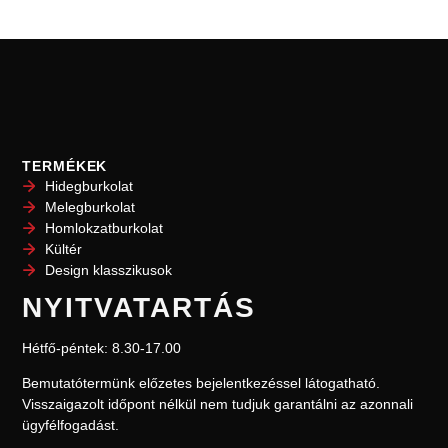
TERMÉKEK
Hidegburkolat
Melegburkolat
Homlokzatburkolat
Kültér
Design klasszikusok
NYITVATARTÁS
Hétfő-péntek: 8.30-17.00
Bemutatótermünk előzetes bejelentkezéssel l
átogatható.
Visszaigazolt időpont nélkül nem
tudjuk garantálni az azonnali
ügyfélfogadást.