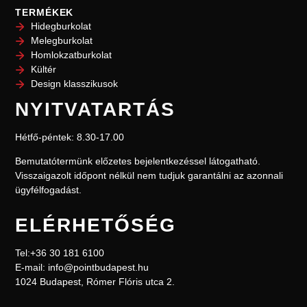
TERMÉKEK
Hidegburkolat
Melegburkolat
Homlokzatburkolat
Kültér
Design klasszikusok
NYITVATARTÁS
Hétfő-péntek: 8.30-17.00
Bemutatótermünk előzetes bejelentkezéssel l
átogatható.
Visszaigazolt időpont nélkül nem
tudjuk garantálni az azonnali
ügyfélfogadást.
ELÉRHETŐSÉG
Tel:+36 30 181 6100
E-mail: info@pointbudapest.hu
1024 Budapest, Rómer Flóris utca 2.