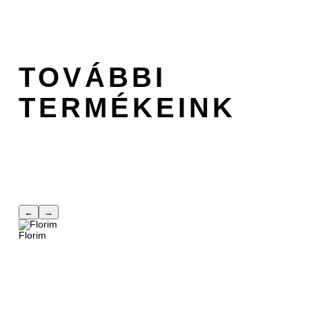
TOVÁBBI
TERMÉKEINK
←
→
Florim
GES