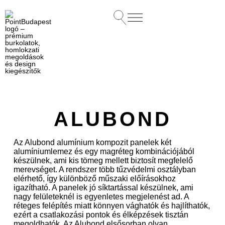
ALUBOND
Az Alubond alumínium kompozit panelek két
alumíniumlemez és egy magréteg kombinációjából
készülnek, ami kis tömeg mellett biztosít megfelelő
merevséget. A rendszer több tűzvédelmi osztályban
elérhető, így különböző műszaki előírásokhoz
igazítható. A panelek jó síktartással készülnek, ami
nagy felületeknél is egyenletes megjelenést ad. A
réteges felépítés miatt könnyen vághatók és hajlíthatók,
ezért a csatlakozási pontok és élképzések tisztán
megoldhatók. Az Alubond elsősorban olyan