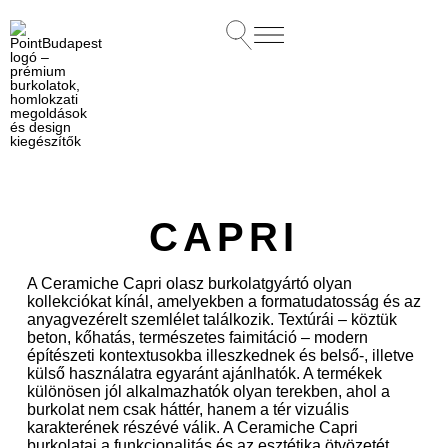
CAPRI
A Ceramiche Capri olasz burkolatgyártó olyan
kollekciókat kínál, amelyekben a formatudatosság és az
anyagvezérelt szemlélet találkozik. Textúrái – köztük
beton, kőhatás, természetes faimitáció – modern
építészeti kontextusokba illeszkednek és belső-, illetve
külső használatra egyaránt ajánlhatók. A termékek
különösen jól alkalmazhatók olyan terekben, ahol a
burkolat nem csak háttér, hanem a tér vizuális
karakterének részévé válik. A Ceramiche Capri
burkolatai a funkcionalitás és az esztétika ötvözetét