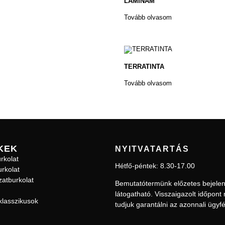
LAMINAM
Tovább olvasom
TERRATINTA
Tovább olvasom
KEK
NYITVATARTÁS
rkolat
Hétfő-péntek: 8.30-17.00
rkolat
atburkolat
Bemutatótermünk előzetes bejelen
l
átogatható. Visszaigazolt időpont
klasszikusok
tudjuk garantálni az azonnali ügyf