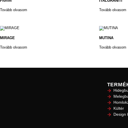
Florim
ITALGRANITI
Tovább olvasom
Tovább olvasom
MIRAGE
MUTINA
Tovább olvasom
Tovább olvasom
TERMÉ
Hidegbu
Melegbu
Homlokz
Kültér
Design 