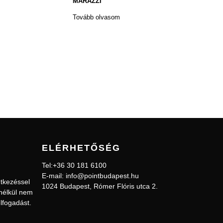
MARAZZI
Tovább olvasom
ELÉRHETŐSÉG
Tel:+36 30 181 6100
E-mail: info@pointbudapest.hu
tkezéssel
1024 Budapest, Rómer Flóris utca 2.
 nélkül nem
élfogadást.