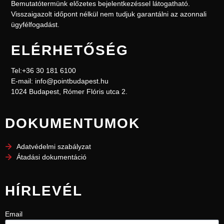
Bemutatótermünk előzetes bejelentkezéssel l
átogatható.
Visszaigazolt időpont nélkül nem
tudjuk garantálni az azonnali
ügyfélfogadást.
ELÉRHETŐSÉG
Tel:+36 30 181 6100
E-mail: info@pointbudapest.hu
1024 Budapest, Rómer Flóris utca 2.
DOKUMENTUMOK
Adatvédelmi szabályzat
Átadási dokumentáció
HÍRLEVÉL
Email